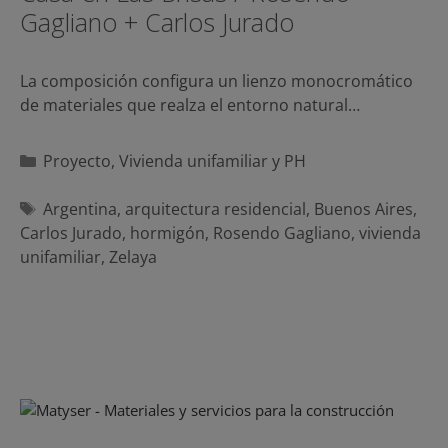
Gagliano + Carlos Jurado
La composición configura un lienzo monocromático
de materiales que realza el entorno natural…
Categorías
Proyecto
,
Vivienda unifamiliar y PH
Etiquetas
Argentina
,
arquitectura residencial
,
Buenos Aires
,
Carlos Jurado
,
hormigón
,
Rosendo Gagliano
,
vivienda
unifamiliar
,
Zelaya