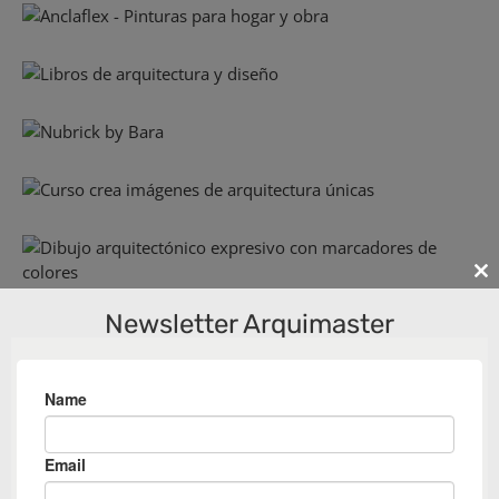
Cl
th
Newsletter Arquimaster
m