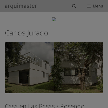
Saltar
Buscar
Menu
al
contenido
Carlos Jurado
Casa en Las Brisas / Rosendo