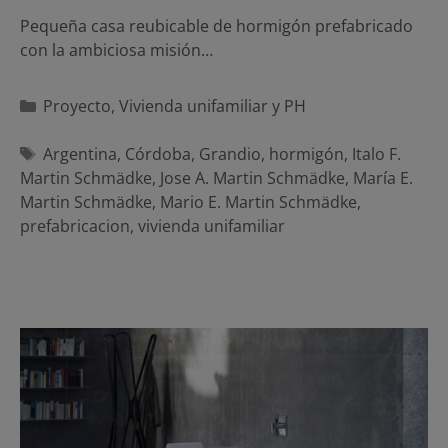
Pequeña casa reubicable de hormigón prefabricado
con la ambiciosa misión…
Categorías
Proyecto
,
Vivienda unifamiliar y PH
Etiquetas
Argentina
,
Córdoba
,
Grandio
,
hormigón
,
Italo F.
Martin Schmädke
,
Jose A. Martin Schmädke
,
María E.
Martin Schmädke
,
Mario E. Martin Schmädke
,
prefabricacion
,
vivienda unifamiliar