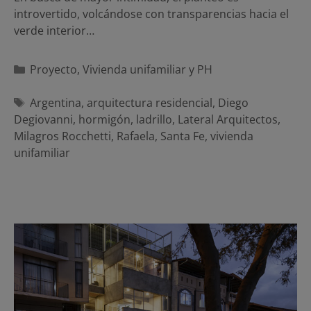
introvertido, volcándose con transparencias hacia el
verde interior…
Categorías
Proyecto
,
Vivienda unifamiliar y PH
Etiquetas
Argentina
,
arquitectura residencial
,
Diego
Degiovanni
,
hormigón
,
ladrillo
,
Lateral Arquitectos
,
Milagros Rocchetti
,
Rafaela
,
Santa Fe
,
vivienda
unifamiliar