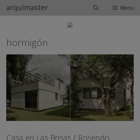
Saltar
Buscar
Menu
al
contenido
hormigón
Casa en Las Brisas / Rosendo