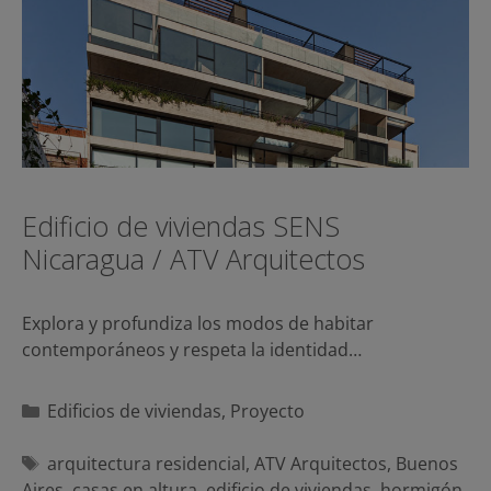
Edificio de viviendas SENS
Nicaragua / ATV Arquitectos
Explora y profundiza los modos de habitar
contemporáneos y respeta la identidad…
Categorías
Edificios de viviendas
,
Proyecto
Etiquetas
arquitectura residencial
,
ATV Arquitectos
,
Buenos
Aires
,
casas en altura
,
edificio de viviendas
,
hormigón
,