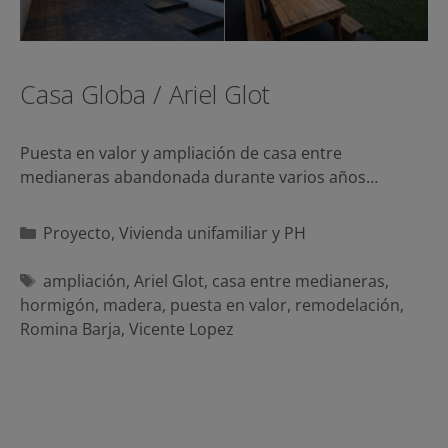
Casa Globa / Ariel Glot
Puesta en valor y ampliación de casa entre
medianeras abandonada durante varios años…
Categorías
Proyecto
,
Vivienda unifamiliar y PH
Etiquetas
ampliación
,
Ariel Glot
,
casa entre medianeras
,
hormigón
,
madera
,
puesta en valor
,
remodelación
,
Romina Barja
,
Vicente Lopez