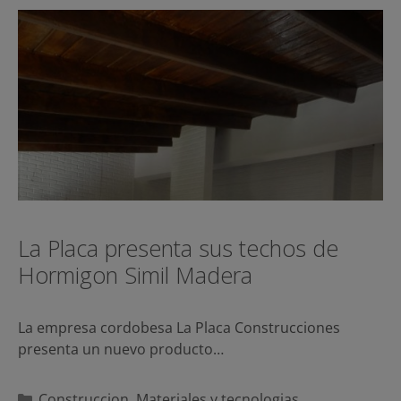
La Placa presenta sus techos de
Hormigon Simil Madera
La empresa cordobesa La Placa Construcciones
presenta un nuevo producto…
Categorías
Construccion
,
Materiales y tecnologias