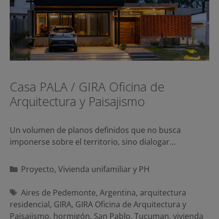
Casa PALA / GIRA Oficina de
Arquitectura y Paisajismo
Un volumen de planos definidos que no busca
imponerse sobre el territorio, sino dialogar…
Categorías
Proyecto
,
Vivienda unifamiliar y PH
Etiquetas
Aires de Pedemonte
,
Argentina
,
arquitectura
residencial
,
GIRA
,
GIRA Oficina de Arquitectura y
Paisajismo
,
hormigón
,
San Pablo
,
Tucuman
,
vivienda