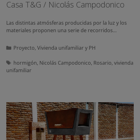
Casa T&G / Nicolás Campodonico
Las distintas atmósferas producidas por la luz y los
materiales proponen una serie de recorridos…
Categorías
Proyecto
,
Vivienda unifamiliar y PH
Etiquetas
hormigón
,
Nicolás Campodonico
,
Rosario
,
vivienda
unifamiliar