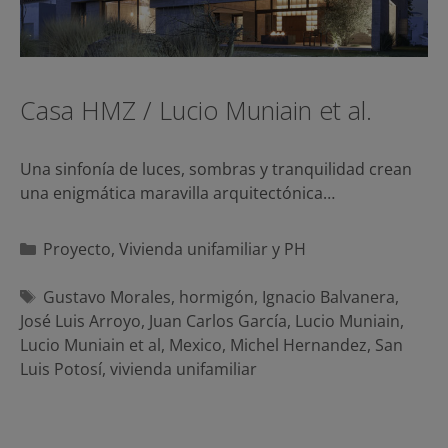
Casa HMZ / Lucio Muniain et al.
Una sinfonía de luces, sombras y tranquilidad crean
una enigmática maravilla arquitectónica…
Categorías
Proyecto
,
Vivienda unifamiliar y PH
Etiquetas
Gustavo Morales
,
hormigón
,
Ignacio Balvanera
,
José Luis Arroyo
,
Juan Carlos García
,
Lucio Muniain
,
Lucio Muniain et al
,
Mexico
,
Michel Hernandez
,
San
Luis Potosí
,
vivienda unifamiliar