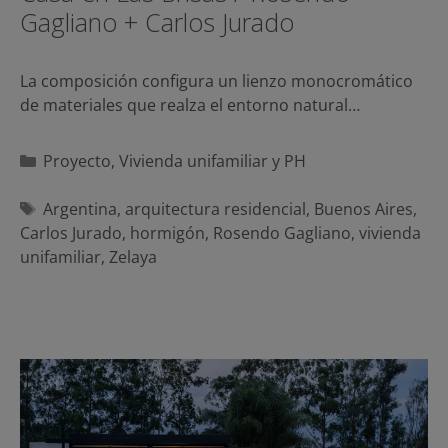
Gagliano + Carlos Jurado
La composición configura un lienzo monocromático
de materiales que realza el entorno natural…
Categorías
Proyecto
,
Vivienda unifamiliar y PH
Etiquetas
Argentina
,
arquitectura residencial
,
Buenos Aires
,
Carlos Jurado
,
hormigón
,
Rosendo Gagliano
,
vivienda
unifamiliar
,
Zelaya