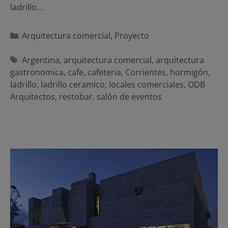
ladrillo…
Categorías
Arquitectura comercial
,
Proyecto
Etiquetas
Argentina
,
arquitectura comercial
,
arquitectura
gastronomica
,
cafe
,
cafeteria
,
Corrientes
,
hormigón
,
ladrillo
,
ladrillo ceramico
,
locales comerciales
,
ODB
Arquitectos
,
restobar
,
salón de eventos