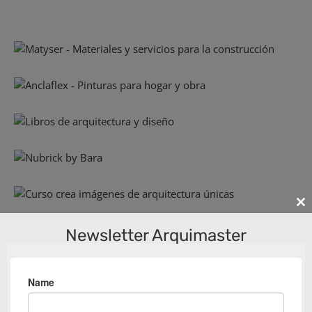
Cl
th
Newsletter Arquimaster
m