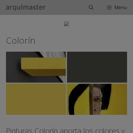
Saltar
Buscar
Menu
al
contenido
Colorín
Pinturas Colorín aporta los colores y