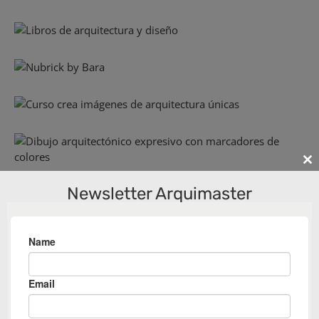
Cl
th
Newsletter Arquimaster
m