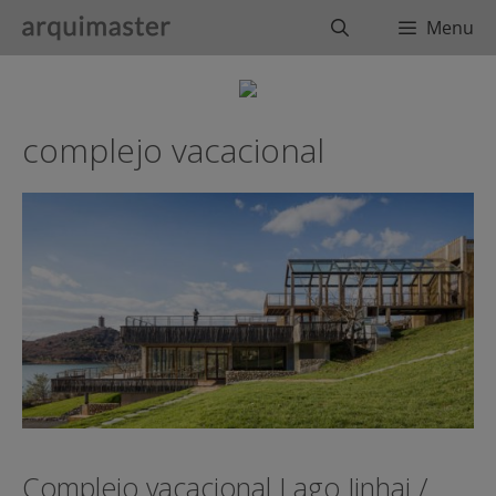
Saltar
Buscar
Menu
al
contenido
complejo vacacional
Complejo vacacional Lago Jinhai /