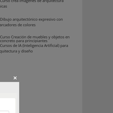
Close
this
module