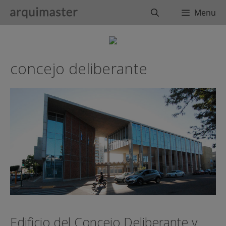
Saltar
Buscar
Menu
al
contenido
concejo deliberante
Edificio del Concejo Deliberante y