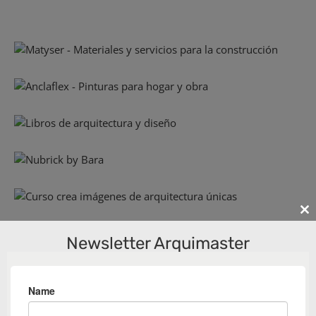
Cl
th
Newsletter Arquimaster
m