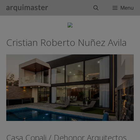
Saltar
Buscar
Menu
al
contenido
Cristian Roberto Nuñez Avila
Casa Copali / Dehonor Arquitectos