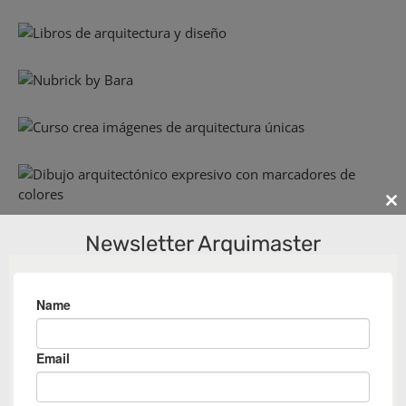
Cl
th
Newsletter Arquimaster
m