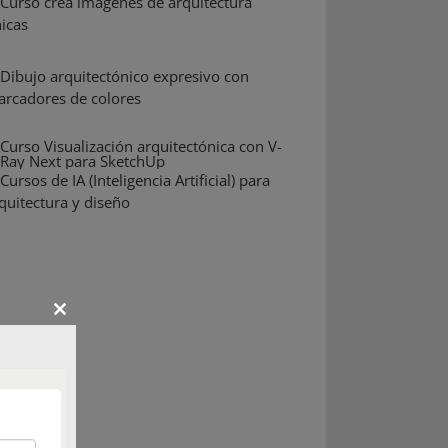
Close
this
module