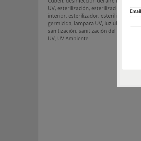
Cuben
,
desinfección del aire interior
,
e
UV
,
esterilización
,
esterilización del air
interior
,
esterilizador
,
esterilizador UV
,
germicida
,
lampara UV
,
luz ultravioleta
,
sanitización
,
sanitización del aire interi
UV
,
UV Ambiente