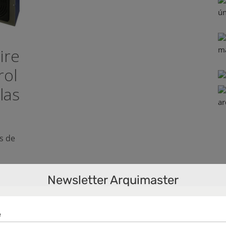
ire
rol
las
as de
Newsletter Arquimaster
ias