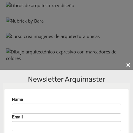
Cl
th
Newsletter Arquimaster
m