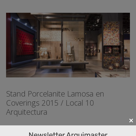
Stand Porcelanite Lamosa en
Coverings 2015 / Local 10
Arquitectura
Cl
Espacio original y elegante con muros intercalados
th
Newsletter Arquimaster