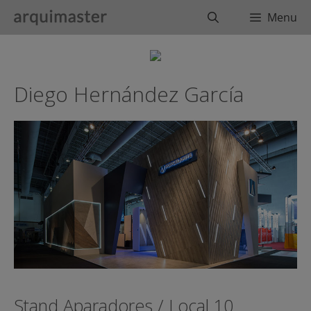
Saltar
Buscar
Menu
al
contenido
Diego Hernández García
Stand Aparadores / Local 10