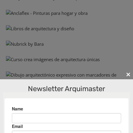
Cl
th
Newsletter Arquimaster
m