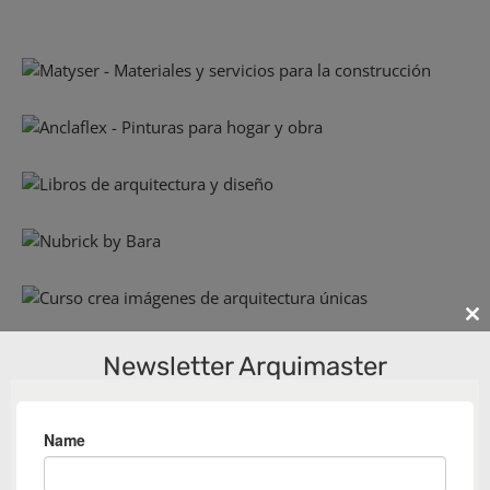
Cl
th
Newsletter Arquimaster
m