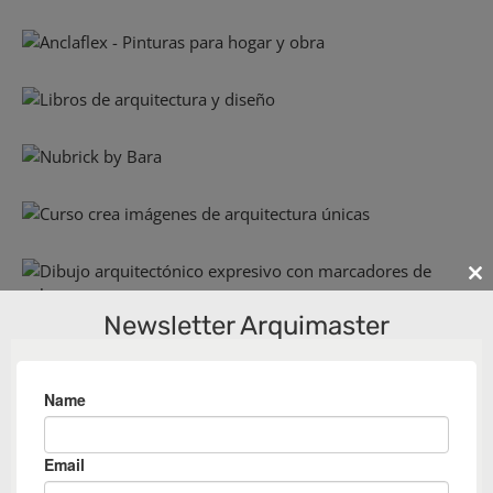
Cl
th
Newsletter Arquimaster
m