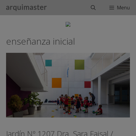
Saltar
Buscar
Menu
al
contenido
enseñanza inicial
Jardín Nº 1207 Dra. Sara Faisal /