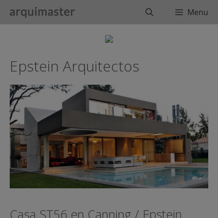
Saltar
Buscar
Menu
al
contenido
Epstein Arquitectos
Casa ST56 en Canning / Epstein