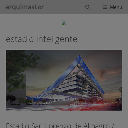
Saltar
Buscar
Menu
al
contenido
estadio inteligente
Estadio San Lorenzo de Almagro /