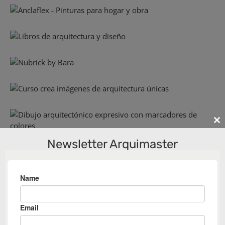
Cl
th
Newsletter Arquimaster
m