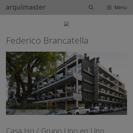
Saltar
Buscar
Menu
al
contenido
Federico Brancatella
Casa Ho / Grupo Uno en Uno