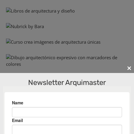
Cl
th
Newsletter Arquimaster
m