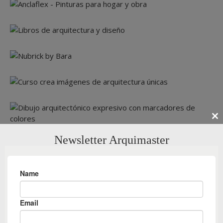
Cl
th
Newsletter Arquimaster
m