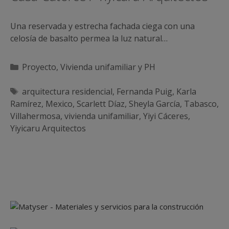
Una reservada y estrecha fachada ciega con una
celosía de basalto permea la luz natural…
Categorías
Proyecto
,
Vivienda unifamiliar y PH
Etiquetas
arquitectura residencial
,
Fernanda Puig
,
Karla
Ramírez
,
Mexico
,
Scarlett Díaz
,
Sheyla García
,
Tabasco
,
Villahermosa
,
vivienda unifamiliar
,
Yiyi Cáceres
,
Yiyicaru Arquitectos