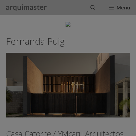
Saltar
Buscar
Menu
al
contenido
Fernanda Puig
Casa Catorce / Yiyicaru Arquitectos