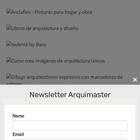
Cl
th
Newsletter Arquimaster
m