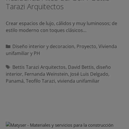
Tarazi Arquitectos
Crear espacios de lujo, cálidos y muy luminosos; de
estilo moderno con toques clásicos…
Categorías
Diseño interior y decoracion
,
Proyecto
,
Vivienda
unifamiliar y PH
Etiquetas
Bettis Tarazi Arquitectos
,
David Bettis
,
diseño
interior
,
Fernanda Weinstein
,
José Luis Delgado
,
Panamá
,
Teofilo Tarazi
,
vivienda unifamiliar