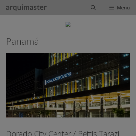
Saltar
Buscar
Menu
al
contenido
Panamá
Dorado City Center / Bettis Tarazi