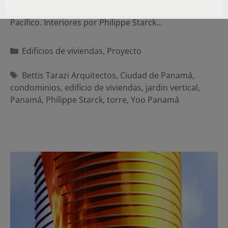
Torre residencial con vistas a la ciudad y el océano
Pacífico. Interiores por Philippe Starck…
Categorías
Edificios de viviendas
,
Proyecto
Etiquetas
Bettis Tarazi Arquitectos
,
Ciudad de Panamá
,
condominios
,
edificio de viviendas
,
jardin vertical
,
Panamá
,
Philippe Starck
,
torre
,
Yoo Panamá