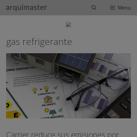
Saltar
Buscar
Menu
al
contenido
gas refrigerante
Carrier reduce sus emisiones por