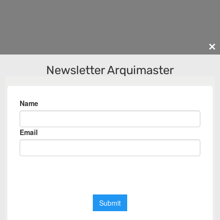
Cl
th
Newsletter Arquimaster
m