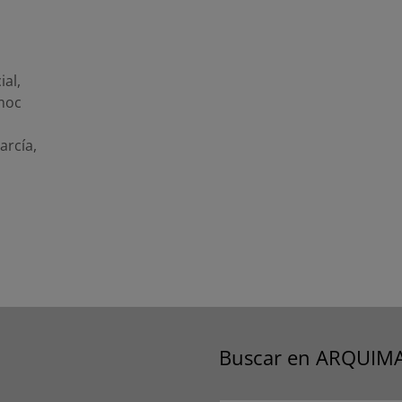
ial
,
moc
arcía
,
Buscar en ARQUIM