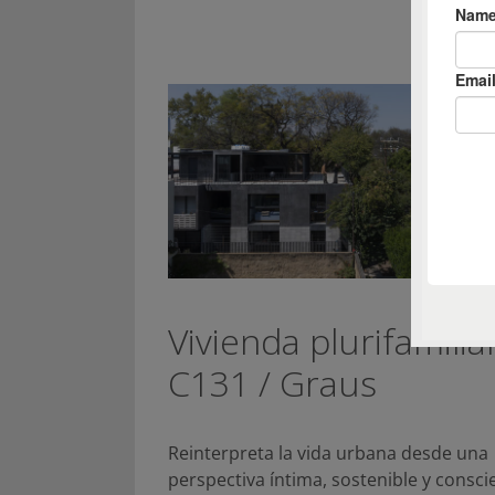
Vivienda plurifamilia
C131 / Graus
Reinterpreta la vida urbana desde una
perspectiva íntima, sostenible y consc