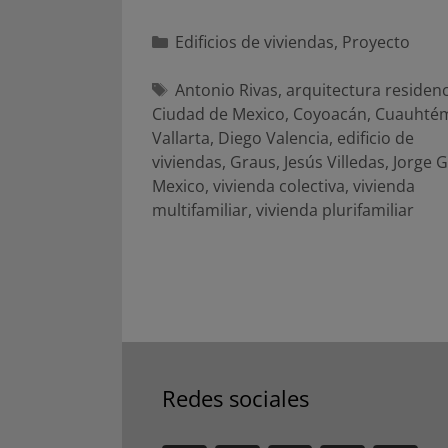
Categorías
Edificios de viviendas
,
Proyecto
Etiquetas
Antonio Rivas
,
arquitectura residenc
Ciudad de Mexico
,
Coyoacán
,
Cuauhté
Vallarta
,
Diego Valencia
,
edificio de
viviendas
,
Graus
,
Jesús Villedas
,
Jorge G
Mexico
,
vivienda colectiva
,
vivienda
multifamiliar
,
vivienda plurifamiliar
Redes sociales