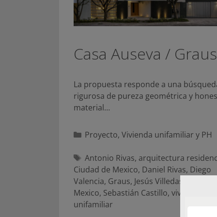
Casa Auseva / Graus
La propuesta responde a una búsqued
rigurosa de pureza geométrica y hones
material…
Categorías
Proyecto
,
Vivienda unifamiliar y PH
Etiquetas
Antonio Rivas
,
arquitectura residenc
Ciudad de Mexico
,
Daniel Rivas
,
Diego
Valencia
,
Graus
,
Jesús Villedas
,
Jorge Ga
Mexico
,
Sebastián Castillo
,
vivienda
unifamiliar