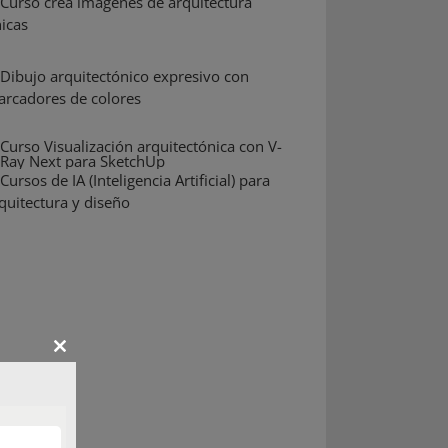
Close
this
module