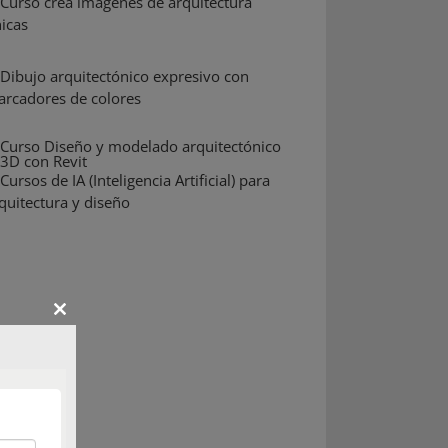
Close
this
module