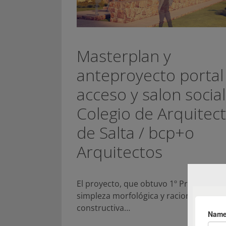
Masterplan y
anteproyecto portal
acceso y salon social
Colegio de Arquitec
de Salta / bcp+o
Arquitectos
El proyecto, que obtuvo 1º Premio, pla
simpleza morfológica y racionalidad
constructiva…