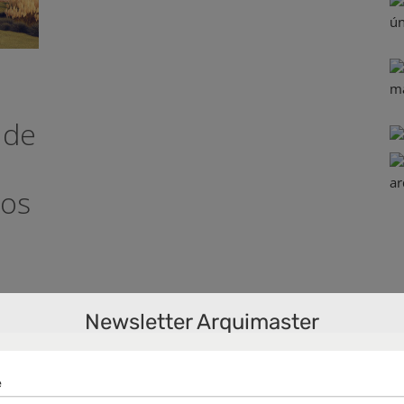
 de
tos
Newsletter Arquimaster
ntea