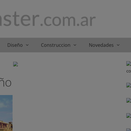
Diseño
Construccion
Novedades
ño