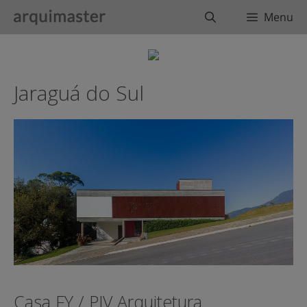
Saltar
Buscar
Menu
al
contenido
Jaraguá do Sul
Casa FY / PJV Arquitetura