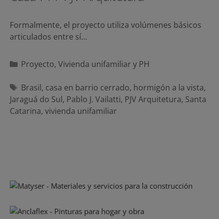
Formalmente, el proyecto utiliza volúmenes básicos
articulados entre sí…
Categorías
Proyecto
,
Vivienda unifamiliar y PH
Etiquetas
Brasil
,
casa en barrio cerrado
,
hormigón a la vista
,
Jaraguá do Sul
,
Pablo J. Vailatti
,
PJV Arquitetura
,
Santa
Catarina
,
vivienda unifamiliar