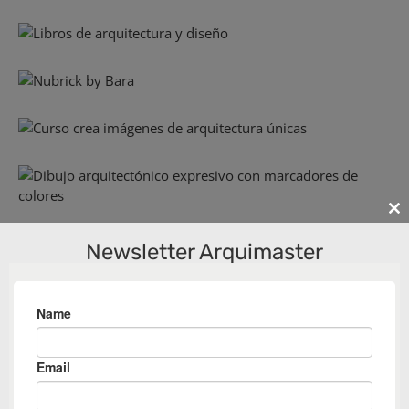
Cl
th
Newsletter Arquimaster
m