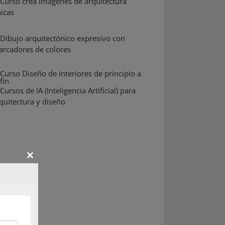
Close
this
module