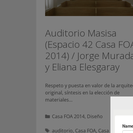
Auditorio Masisa
(Espacio 42 Casa FO
2014) / Jorge Murad
y Eliana Elesgaray
Respeto y puesta en valor de la arquit
original, síntesis en la elección de
materiales…
Categorías
Casa FOA 2014
,
Diseño
Etiquetas
auditorio
,
Casa FOA
,
Casa FOA 2014
,