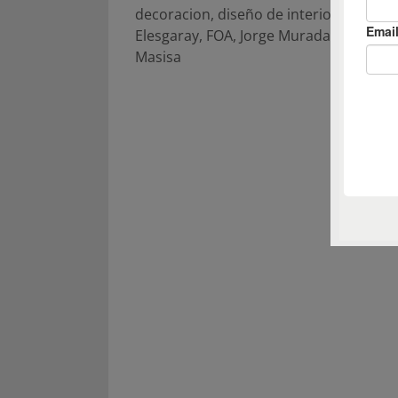
decoracion
,
diseño de interiores
,
Elian
Elesgaray
,
FOA
,
Jorge Muradas
,
La Abad
Masisa