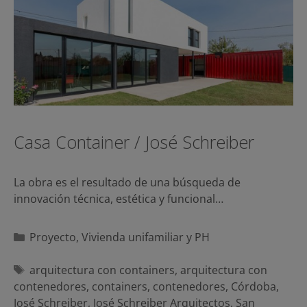
Casa Container / José Schreiber
La obra es el resultado de una búsqueda de
innovación técnica, estética y funcional…
Categorías
Proyecto
,
Vivienda unifamiliar y PH
Etiquetas
arquitectura con containers
,
arquitectura con
contenedores
,
containers
,
contenedores
,
Córdoba
,
José Schreiber
,
José Schreiber Arquitectos
,
San