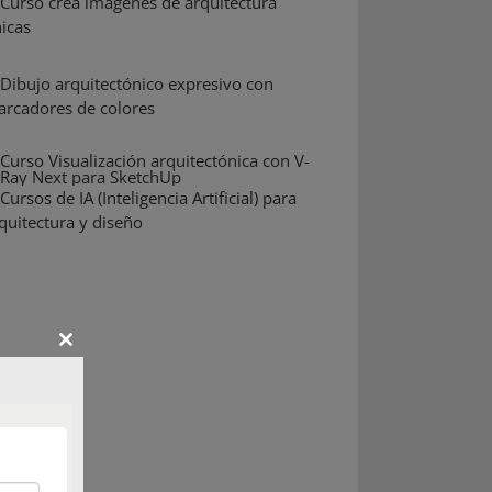
Close
this
module