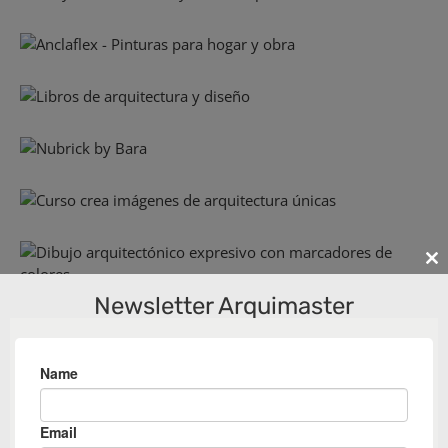
Cl
th
Newsletter Arquimaster
m