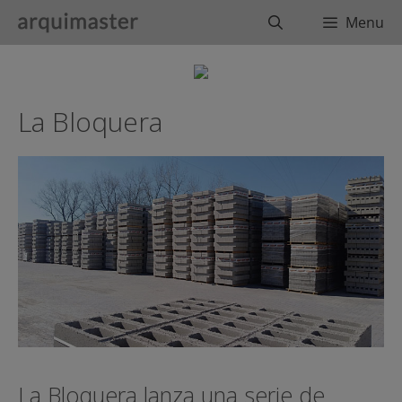
Saltar
Buscar
Menu
al
contenido
La Bloquera
La Bloquera lanza una serie de