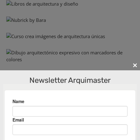
Cl
th
Newsletter Arquimaster
m