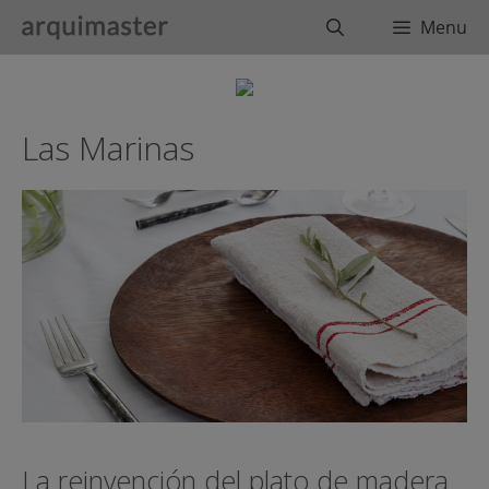
Saltar
Buscar
Menu
al
contenido
Las Marinas
La reinvención del plato de madera