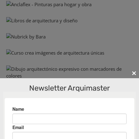
Cl
th
Newsletter Arquimaster
m