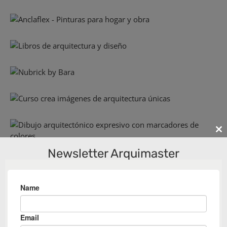
Cl
th
Newsletter Arquimaster
m