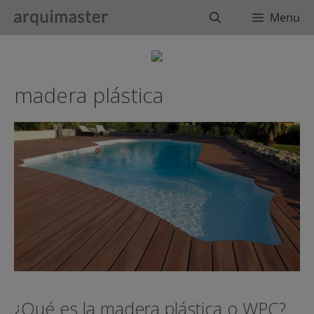
Saltar
Buscar
Menu
al
contenido
madera plástica
¿Qué es la madera plástica o WPC?