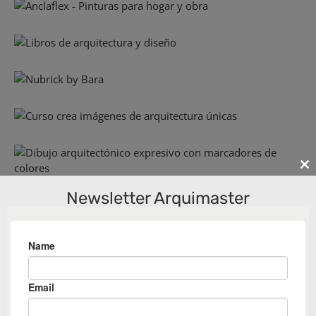
Cl
th
Newsletter Arquimaster
m