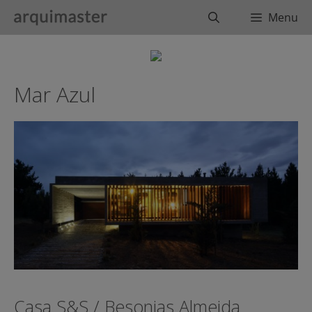
Saltar
Buscar
Menu
al
contenido
Mar Azul
Casa S&S / Besonias Almeida