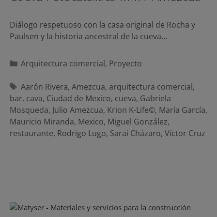
Diálogo respetuoso con la casa original de Rocha y
Paulsen y la historia ancestral de la cueva…
Categorías
Arquitectura comercial
,
Proyecto
Etiquetas
Aarón Rivera
,
Amezcua
,
arquitectura comercial
,
bar
,
cava
,
Ciudad de Mexico
,
cueva
,
Gabriela
Mosqueda
,
Julio Amezcua
,
Krion K-Life©
,
María García
,
Mauricio Miranda
,
Mexico
,
Miguel González
,
restaurante
,
Rodrigo Lugo
,
Saraí Cházaro
,
Víctor Cruz