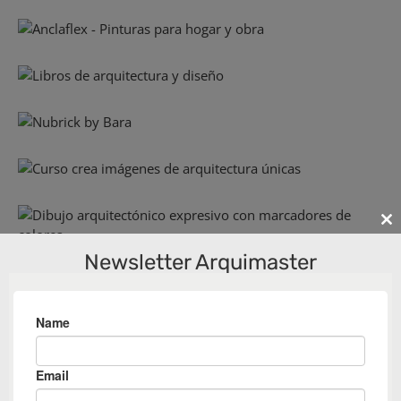
Cl
th
Newsletter Arquimaster
m