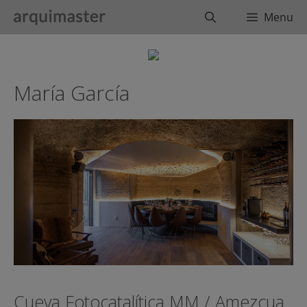
Saltar
Buscar
Menu
al
contenido
María García
Cueva Fotocatalítica MM / Amezcua