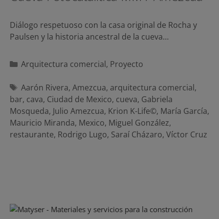
Diálogo respetuoso con la casa original de Rocha y
Paulsen y la historia ancestral de la cueva…
Categorías
Arquitectura comercial
,
Proyecto
Etiquetas
Aarón Rivera
,
Amezcua
,
arquitectura comercial
,
bar
,
cava
,
Ciudad de Mexico
,
cueva
,
Gabriela
Mosqueda
,
Julio Amezcua
,
Krion K-Life©
,
María García
,
Mauricio Miranda
,
Mexico
,
Miguel González
,
restaurante
,
Rodrigo Lugo
,
Saraí Cházaro
,
Víctor Cruz