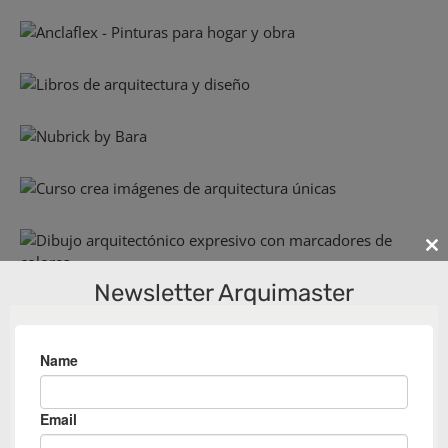
Cl
th
Newsletter Arquimaster
m