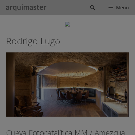
Saltar
Buscar
Menu
al
contenido
Rodrigo Lugo
Cueva Fotocatalítica MM / Amezcua