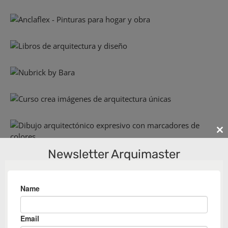
Cl
th
Newsletter Arquimaster
m