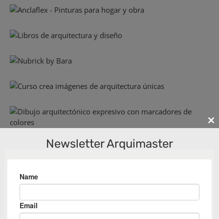
Cl
th
Newsletter Arquimaster
m