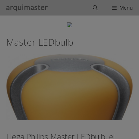
Saltar
Buscar
Menu
al
contenido
Master LEDbulb
Llega Philips Master LEDbulb, el