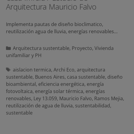
Arquitectura Mauricio Falvo
Implementa pautas de diseño bioclimatico,
reutilización agua de lluvia, energías renovables…
Categorías
Arquitectura sustentable
,
Proyecto
,
Vivienda
unifamiliar y PH
Etiquetas
aislacion termica
,
Archi Eco
,
arquitectura
sustentable
,
Buenos Aires
,
casa sustentable
,
diseño
bioambiental
,
eficiencia energética
,
energía
fotovoltaica
,
energía solar térmica
,
energías
renovables
,
Ley 13.059
,
Mauricio Falvo
,
Ramos Mejia
,
reutilización de agua de lluvia
,
sustentabilidad
,
sustentable