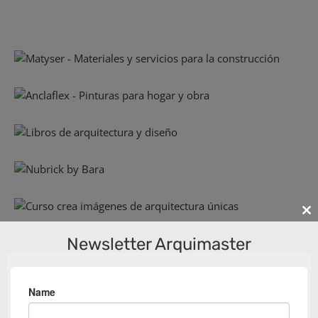
Cl
th
Newsletter Arquimaster
m