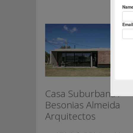
Casa Suburbana /
Besonias Almeida
Arquitectos