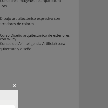
Close
this
module