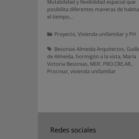
Mutabilidad y flexibilidad espacial que
posibilita diferentes maneras de habita
el tiempo…
Categorías
Proyecto
,
Vivienda unifamiliar y PH
Etiquetas
Besonias Almeida Arquitectos
,
Guil
de Almeida
,
hormigón a la vista
,
María
Victoria Besonias
,
MDF
,
PRO.CRE.AR.
,
Procrear
,
vivienda unifamiliar
Redes sociales