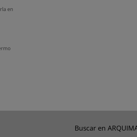
rla en
lermo
Buscar en ARQUIM