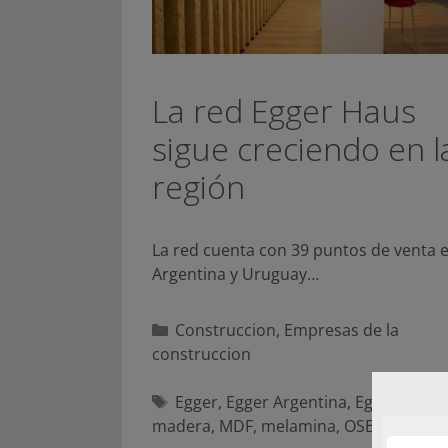
La red Egger Haus
sigue creciendo en l
región
La red cuenta con 39 puntos de venta 
Argentina y Uruguay…
Categorías
Construccion
,
Empresas de la
construccion
Etiquetas
Egger
,
Egger Argentina
,
Egger Haus
,
madera
,
MDF
,
melamina
,
OSB
,
tableros