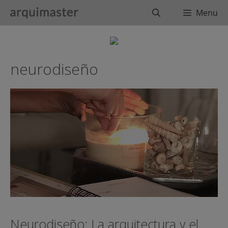
Saltar
Buscar
Menu
al
contenido
neurodiseño
Neurodiseño: La arquitectura y el