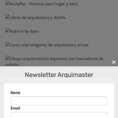
Cl
th
Newsletter Arquimaster
m