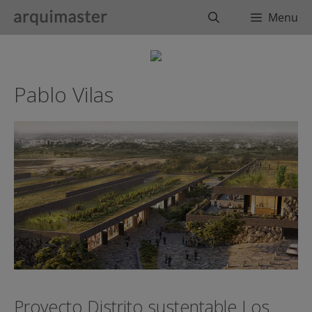
Saltar
Buscar
Menu
al
contenido
Pablo Vilas
Proyecto Distrito sustentable Los