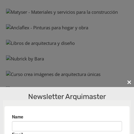
Cl
th
Newsletter Arquimaster
m