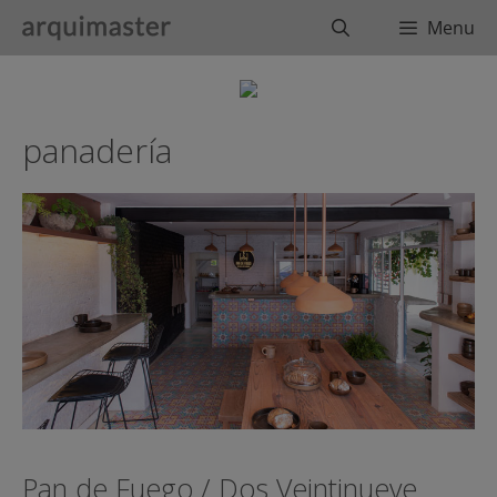
Saltar
Buscar
Menu
al
contenido
panadería
Pan de Fuego / Dos Veintinueve