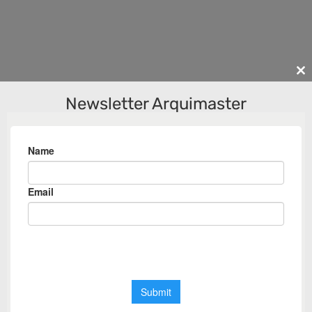
Cl
th
Newsletter Arquimaster
m