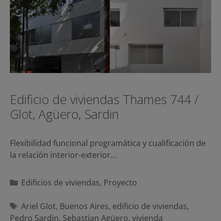
Edificio de viviendas Thames 744 /
Glot, Agüero, Sardin
Flexibilidad funcional programática y cualificación de
la relación interior-exterior…
Categorías
Edificios de viviendas
,
Proyecto
Etiquetas
Ariel Glot
,
Buenos Aires
,
edificio de viviendas
,
Pedro Sardin
,
Sebastian Agüero
,
vivienda