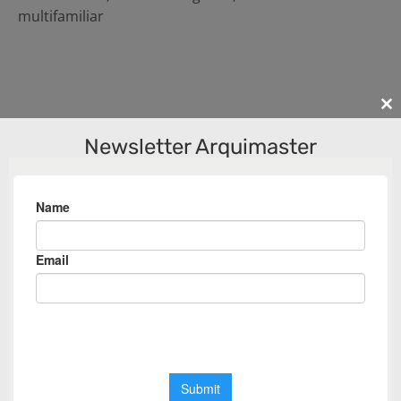
multifamiliar
Cl
th
Newsletter Arquimaster
m