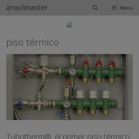
Saltar
Buscar
Menu
al
contenido
piso térmico
Tubotherm®, el primer piso térmico