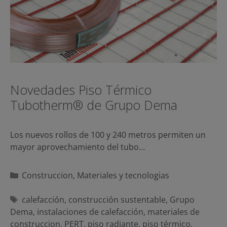
Novedades Piso Térmico
Tubotherm® de Grupo Dema
Los nuevos rollos de 100 y 240 metros permiten un
mayor aprovechamiento del tubo…
Categorías
Construccion
,
Materiales y tecnologias
Etiquetas
calefacción
,
construcción sustentable
,
Grupo
Dema
,
instalaciones de calefacción
,
materiales de
construccion
,
PERT
,
piso radiante
,
piso térmico
,