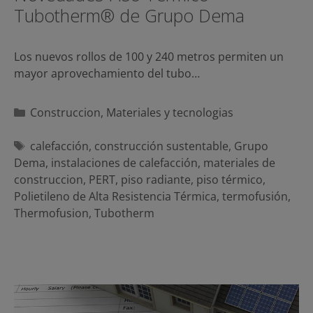
Tubotherm® de Grupo Dema
Los nuevos rollos de 100 y 240 metros permiten un
mayor aprovechamiento del tubo…
Categorías
Construccion
,
Materiales y tecnologias
Etiquetas
calefacción
,
construcción sustentable
,
Grupo
Dema
,
instalaciones de calefacción
,
materiales de
construccion
,
PERT
,
piso radiante
,
piso térmico
,
Polietileno de Alta Resistencia Térmica
,
termofusión
,
Thermofusion
,
Tubotherm