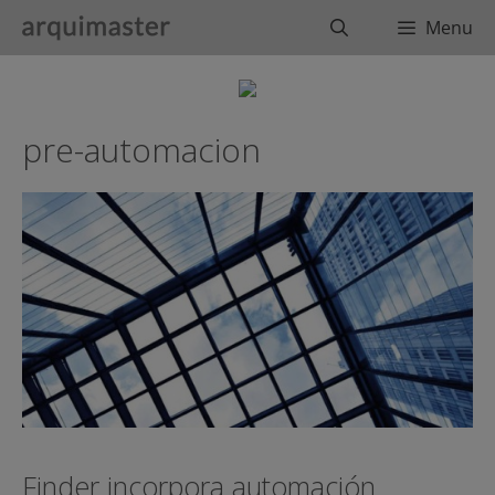
Saltar
Buscar
Menu
al
contenido
pre-automacion
Finder incorpora automación