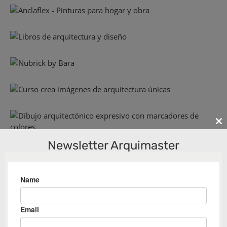
Cl
th
Newsletter Arquimaster
m