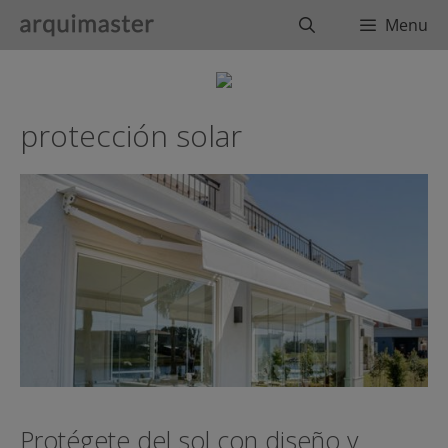
Saltar
Buscar
Menu
al
contenido
protección solar
Protégete del sol con diseño y