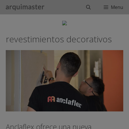
Saltar
Buscar
Menu
al
contenido
revestimientos decorativos
Anclaflex ofrece una nueva