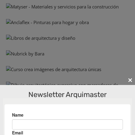
Cl
th
Newsletter Arquimaster
m