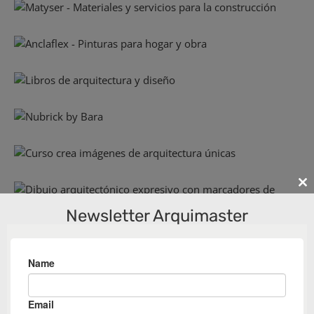
Cl
th
Newsletter Arquimaster
m