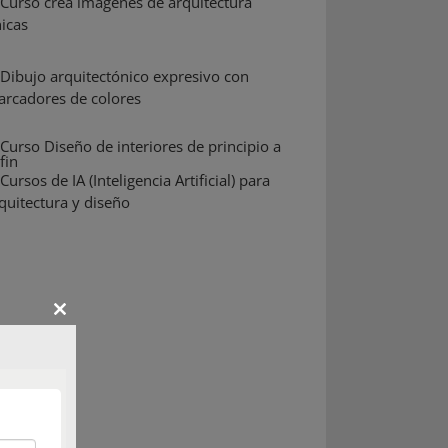
Close
this
module