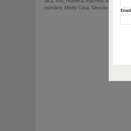
laca
,
lino
,
madera
,
marmol
,
Máximo Fer
mimbre
,
Modo Casa
,
Silenzio