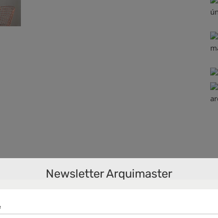
Newsletter Arquimaster
n
o
o
,